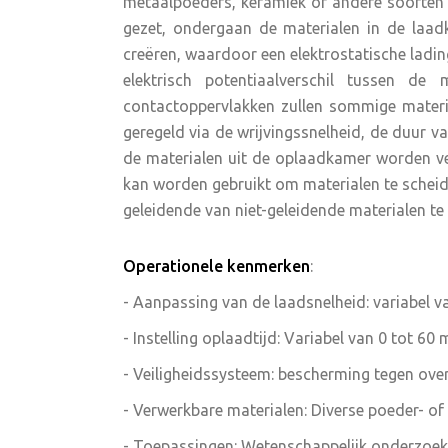
metaalpoeders, keramiek of andere soorten 
gezet, ondergaan de materialen in de laadk
creëren, waardoor een elektrostatische ladi
elektrisch potentiaalverschil tussen de
contactoppervlakken zullen sommige material
geregeld via de wrijvingssnelheid, de duur v
de materialen uit de oplaadkamer worden ve
kan worden gebruikt om materialen te scheid
geleidende van niet-geleidende materialen te
Operationele kenmerken
:
- Aanpassing van de laadsnelheid: variabel v
- Instelling oplaadtijd: Variabel van 0 tot 60
- Veiligheidssysteem: bescherming tegen over
- Verwerkbare materialen: Diverse poeder- o
- Toepassingen: Wetenschappelijk onderzoek, 