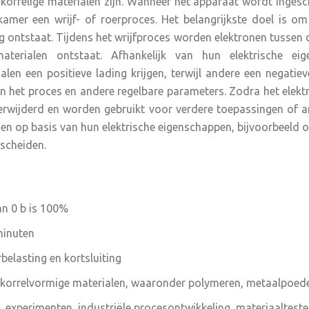
korrelige materialen zijn. Wanneer het apparaat wordt ing
amer een wrijf- of roerproces. Het belangrijkste doel is om
ng ontstaat. Tijdens het wrijfproces worden elektronen tussen
 materialen ontstaat. Afhankelijk van hun elektrische e
en een positieve lading krijgen, terwijl andere een negatie
an het proces en andere regelbare parameters. Zodra het elek
rwijderd en worden gebruikt voor verdere toepassingen of ana
en op basis van hun elektrische eigenschappen, bijvoorbeeld o
 scheiden.
an 0 b is 100%
 minuten
belasting en kortsluiting
f korrelvormige materialen, waaronder polymeren, metaalpoede
experimenten, industriële procesontwikkeling, materiaaltesten