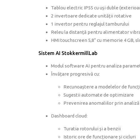
Tablou electric IP55 cu uși duble (exterio
2 invertoare dedicate unității rotative
1 invertor pentru reglajul tamburului
Releu la distanță pentru alimentator vibr
HMI touchscreen 5,8” cu memorie 4 GB, slo
Sistem AI StokkermillLab
Modul software AI pentru analiza paramet
Învățare progresivă cu:
Recunoaștere a modelelor de funcț
Sugestii automate de optimizare
Prevenirea anomaliilor prin analiză
Dashboard cloud:
Turatia rotorului și a benzii
Istoric ore de funcționare și cicluri