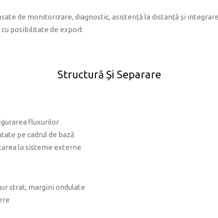
nsate de monitorizare, diagnostic, asistență la distanță și integrar
 cu posibilitate de export
Structură Și Separare
igurarea fluxurilor
tate pe cadrul de bază
tarea la sisteme externe
ur strat, margini ondulate
ere