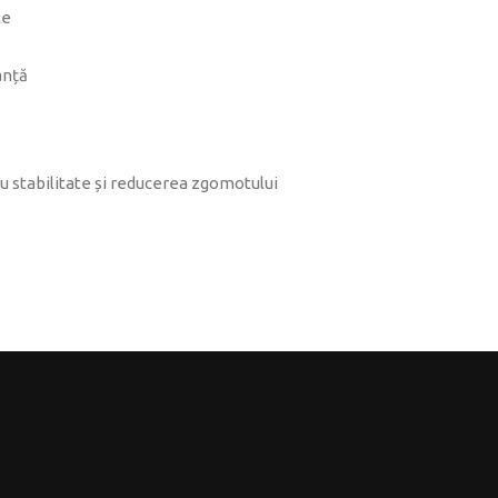
te
anță
ru stabilitate și reducerea zgomotului