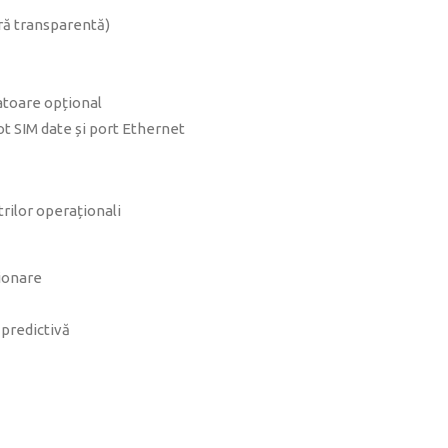
ară transparentă)
atoare opțional
t SIM date și port Ethernet
rilor operaționali
ionare
 predictivă