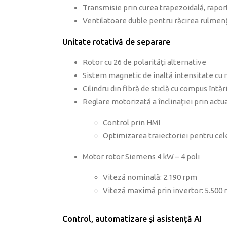
Transmisie prin curea trapezoidală, raport
Ventilatoare duble pentru răcirea rulmenț
Unitate rotativă de separare
Rotor cu 26 de polarități alternative
Sistem magnetic de înaltă intensitate c
Cilindru din fibră de sticlă cu compus întări
Reglare motorizată a înclinației prin actua
Control prin HMI
Optimizarea traiectoriei pentru cele
Motor rotor Siemens 4 kW – 4 poli
Viteză nominală: 2.190 rpm
Viteză maximă prin invertor: 5.500
Control, automatizare și asistență AI