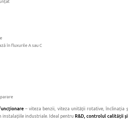
unțat
re
ză în fluxurile A sau C
eparare
 funcționare
– viteza benzii, viteza unității rotative, înclinați
instalațiile industriale. Ideal pentru
R&D, controlul calității ș