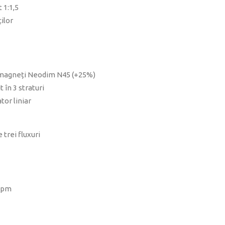
 1:1,5
ilor
u magneți Neodim N45 (+25%)
t în 3 straturi
tor liniar
 trei fluxuri
 rpm