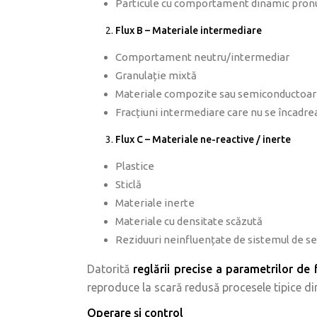
Particule cu comportament dinamic pron
Flux B – Materiale intermediare
Comportament neutru/intermediar
Granulație mixtă
Materiale compozite sau semiconductoa
Fracțiuni intermediare care nu se încadrea
Flux C – Materiale ne-reactive / inerte
Plastice
Sticlă
Materiale inerte
Materiale cu densitate scăzută
Reziduuri neinfluențate de sistemul de s
Datorită
reglării precise a parametrilor de
reproduce la scară redusă procesele tipice din 
Operare și control