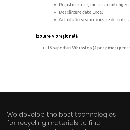
Registru erori și notificări inteligen
Descărcare date Excel
Actualizări și sincronizare de la dist
Izolare vibrațională
16 suporturi Vibrostop (4 per picior) pent
We develop the best technologies
for recycling materials to find