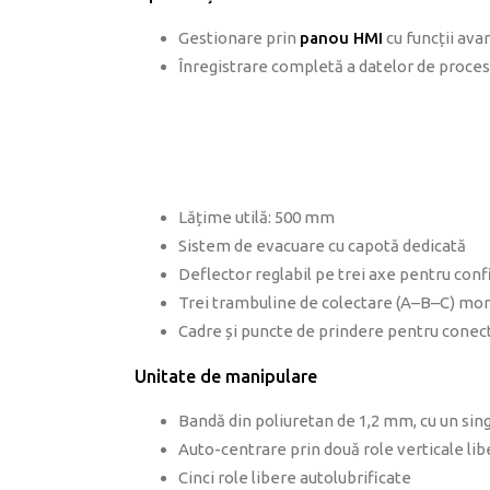
Gestionare prin
panou HMI
cu funcții ava
Înregistrare completă a datelor de proces
Lățime utilă: 500 mm
Sistem de evacuare cu capotă dedicată
Deflector reglabil pe trei axe pentru conf
Trei trambuline de colectare (A–B–C) mon
Cadre și puncte de prindere pentru conec
Unitate de manipulare
Bandă din poliuretan de 1,2 mm, cu un sing
Auto-centrare prin două role verticale lib
Cinci role libere autolubrificate