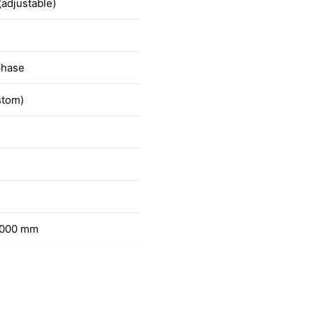
adjustable)
phase
stom)
1000 mm