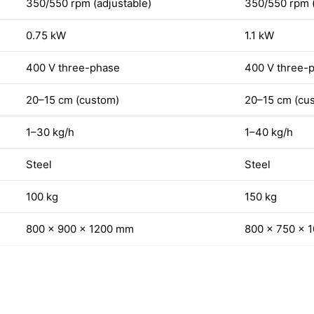
350/550 rpm (adjustable)
350/550 rpm (
0.75 kW
1.1 kW
400 V three-phase
400 V three-
20–15 cm (custom)
20–15 cm (cu
1–30 kg/h
1–40 kg/h
Steel
Steel
100 kg
150 kg
800 × 900 × 1200 mm
800 × 750 × 