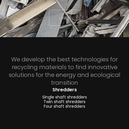
raffinazione
alluminio
LINES
-
impianti
e
linee
di
trattamento
We develop the best technologies for
veicoli
recycling materials to find innovative
a
solutions for the energy and ecological
fine
transition
vita
Shredders
Single shaft shredders
-
Twin shaft shredders
impianti
Four shaft shredders
e
linee
di