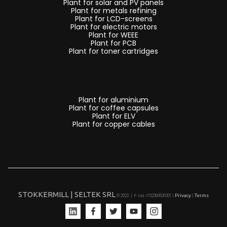
Plant for solar and PV panels
-
Plant for metals refining
impianti
Plant for LCD-screens
Plant for electric motors
e
Plant for WEEE
Plant for PCB
linee
Plant for toner cartridges
di
trattamento
schede
elettroniche
Plant for aluminium
Plant for coffee capsules
PCB’s
Plant for ELV
Plant for copper cables
-
impianti
e
linee
di
riciclaggio
STOKKERMILL | SELTEK SRL
Privacy
Terms
© 2023 | P. Iva. IT02360630301 |
|
capsule
caffè