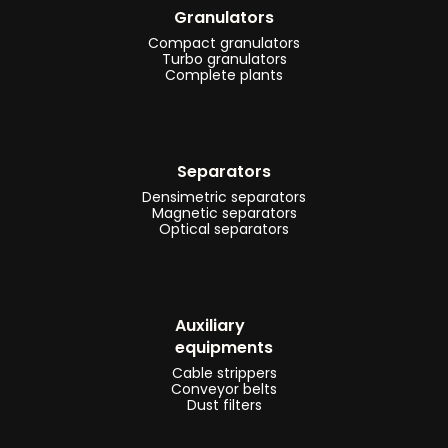
Granulators
trattamento
Compact granulators
hard-
Turbo granulators
Complete plants
disk
-
impianti
e
Separators
linee
Densimetric separators
Magnetic separators
di
Optical separators
riciclaggio
toner
-
Auxiliary
impianti
equipments
e
Cable strippers
linee
Conveyor belts
Dust filters
di
riciclaggio