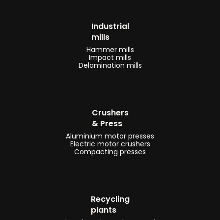
pannelli
solari
Industrial
-
mills
linee
Hammer mills
Impact mills
e
Delamination mills
linee
di
trattamento
Crushers
fluff
& Press
-
Aluminium motor presses
impianti
Electric motor crushers
Compacting presses
e
linee
di
riciclaggio
Recycling
cavi
plants