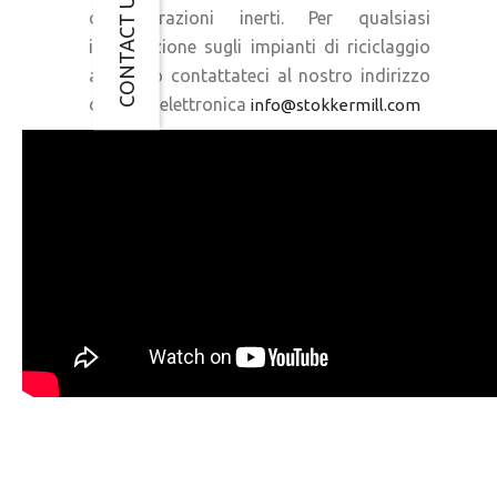
CONTACT US
delle frazioni inerti. Per qualsiasi
informazione sugli impianti di riciclaggio
alluminio contattateci al nostro indirizzo
di posta elettronica
info@stokkermill.com
Altri
impianti
di
riciclaggio
progettati
e
prodotti
da
Stokkermill
Recycling
Machinery:
-