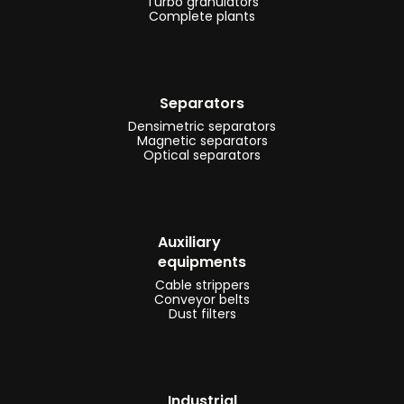
Turbo granulators
di
Complete plants
trattamento
hard-
disk
Separators
-
Densimetric separators
impianti
Magnetic separators
Optical separators
e
linee
di
riciclaggio
Auxiliary
toner
equipments
Cable strippers
-
Conveyor belts
impianti
Dust filters
e
linee
di
Industrial
riciclaggio