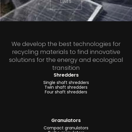
LINES
raffinazione
alluminio
-
impianti
e
We develop the best technologies for
linee
recycling materials to find innovative
di
solutions for the energy and ecological
trattamento
transition
veicoli
Shredders
a
Single shaft shredders
fine
Twin shaft shredders
Four shaft shredders
vita
-
impianti
Granulators
e
Compact granulators
linee