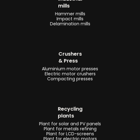
mills
pannelli
Hammer mills
solari
Impact mills
Delamination mills
-
linee
e
linee
Crushers
di
& Press
trattamento
Aluminium motor presses
Electric motor crushers
fluff
Compacting presses
-
impianti
e
Recycling
linee
plants
di
Plant for solar and PV panels
riciclaggio
Plant for metals refining
Plant for LCD-screens
cavi
Plant for electric motors