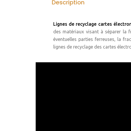
Description
Lignes de recyclage cartes électro
des matériaux visant à séparer la f
éventuelles parties ferreuses, la f
lignes de recyclage des cartes électr
Plus
d'usines
de
recyclage
conçues
et
fabriquées
par