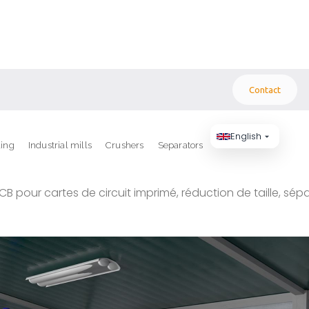
Contact
English
ling
Industrial mills
Crushers
Separators
 cartes électroniques PCB
B pour cartes de circuit imprimé, réduction de taille, sé