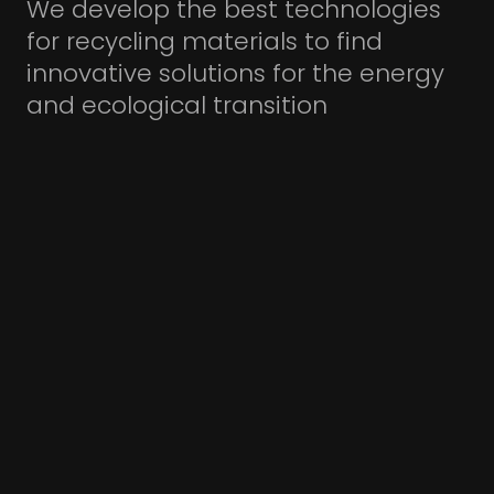
We develop the best technologies
Usines
for recycling materials to find
et
innovative solutions for the energy
lignes
and ecological transition
de
recyclage
de
câbles
-
Usines
et
lignes
de
traitement
de
cartes
électroniques
PCB