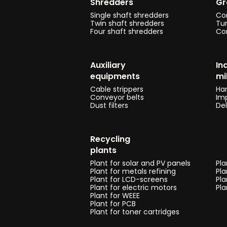
Shredders
Gr
Single shaft shredders
Co
Twin shaft shredders
Tu
Four shaft shredders
Co
Auxiliary
In
equipments
mi
Cable strippers
Ha
Conveyor belts
Imp
Dust filters
Del
Recycling
plants
Plant for solar and PV panels
Pla
Plant for metals refining
Pla
Plant for LCD-screens
Pla
Plant for electric motors
Pla
Plant for WEEE
Plant for PCB
Plant for toner cartridges