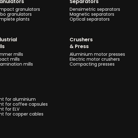
anulators
Separators
mpact granulators
Densimetric separators
rbo granulators
Magnetic separators
mplete plants
Optical separators
dustrial
Crushers
lls
& Press
mmer mills
Aluminium motor presses
act mills
Electric motor crushers
amination mills
Compacting presses
nt for aluminium
nt for coffee capsules
nt for ELV
nt for copper cables