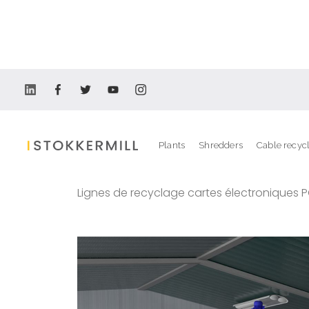
Recycling Plants
Plants
Shredders
Cable recyc
Lignes de recyclage
Lignes de recyclage cartes électroniques PC