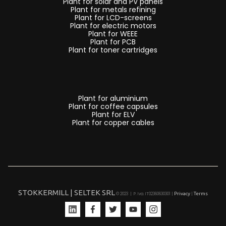
Plant for solar and PV panels
Plant for metals refining
Plant for LCD-screens
Plant for electric motors
Plant for WEEE
Plant for PCB
Plant for toner cartridges
Plant for aluminium
Plant for coffee capsules
Plant for ELV
Plant for copper cables
STOKKERMILL | SELTEK SRL
Privacy
Terms
© 2023 | P. Iva. IT02360630301 |
|