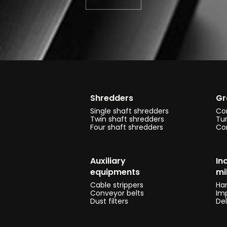
Shredders
Gr
Single shaft shredders
Co
Twin shaft shredders
Tu
Four shaft shredders
Co
Auxiliary
In
equipments
mi
Cable strippers
Ha
Conveyor belts
Imp
Dust filters
Del