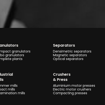
anulators
Separators
mpact granulators
Densimetric separators
rbo granulators
Magnetic separators
mplete plants
Optical separators
dustrial
Crushers
lls
& Press
mmer mills
Aluminium motor presses
act mills
Electric motor crushers
amination mills
Compacting presses