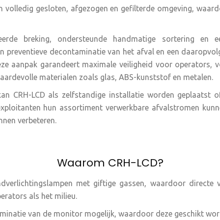
en volledig gesloten, afgezogen en gefilterde omgeving, waard
leerde breking, ondersteunde handmatige sortering en e
n preventieve decontaminatie van het afval en een daaropvol
eze aanpak garandeert maximale veiligheid voor operators, vo
ardevolle materialen zoals glas, ABS-kunststof en metalen.
kan CRH-LCD als zelfstandige installatie worden geplaatst 
exploitanten hun assortiment verwerkbare afvalstromen kun
unnen verbeteren.
Waarom CRH-LCD?
verlichtingslampen met giftige gassen, waardoor directe v
erators als het milieu.
inatie van de monitor mogelijk, waardoor deze geschikt wor