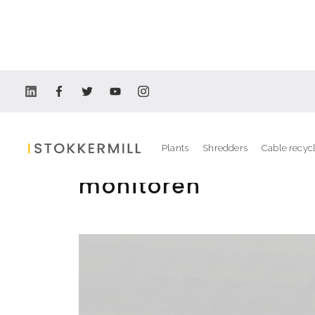
Recycling Plants
Plants
Shredders
Cable recyc
Industriële oplossi
monitoren