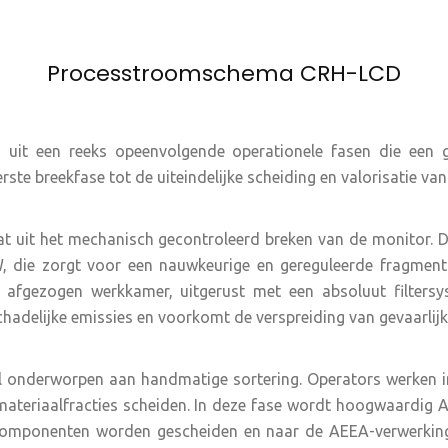
Processtroomschema CRH-LCD
uit een reeks opeenvolgende operationele fasen die een g
ste breekfase tot de uiteindelijke scheiding en valorisatie v
at uit het mechanisch gecontroleerd breken van de monitor.
, die zorgt voor een nauwkeurige en gereguleerde fragmenta
g afgezogen werkkamer, uitgerust met een absoluut filtersy
schadelijke emissies en voorkomt de verspreiding van gevaarlij
l onderworpen aan handmatige sortering. Operators werken 
materiaalfracties scheiden. In deze fase wordt hoogwaardig 
omponenten worden gescheiden en naar de AEEA-verwerking