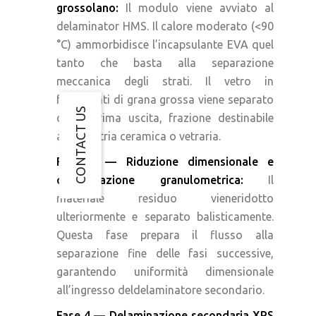
grossolano:
Il modulo viene avviato al
delaminator HMS. Il calore moderato (<90
°C) ammorbidisce l’incapsulante EVA quel
tanto che basta alla separazione
meccanica degli strati. Il vetro in
frammenti di grana grossa viene separato
CONTACT US
come prima uscita, frazione destinabile
all’industria ceramica o vetraria.
Fase 3 — Riduzione dimensionale e
classificazione granulometrica:
Il
materiale residuo vieneridotto
ulteriormente e separato balisticamente.
Questa fase prepara il flusso alla
separazione fine delle fasi successive,
garantendo uniformità dimensionale
all’ingresso deldelaminatore secondario.
Fase 4 — Delaminazione secondaria XRS