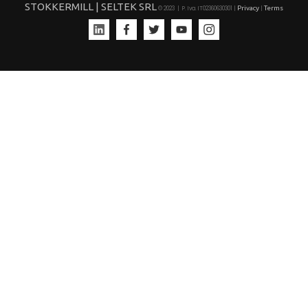
STOKKERMILL | SELTEK SRL
Privacy
Terms
© 2023 | P. Iva. IT02360630301 |
|