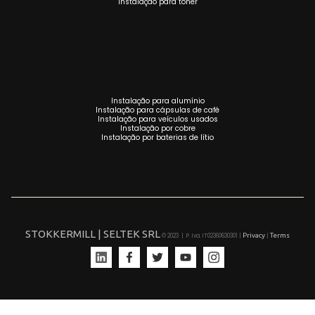
Instalação para toner
Instalação para alumínio
Instalação para cápsulas de café
Instalação para veículos usados
Instalação por cobre
Instalação por baterias de lítio
STOKKERMILL | SELTEK SRL
Privacy
Terms
© 2023 | P. Iva. IT02360630301 |
|