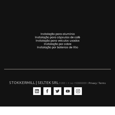
Instalação para alumínio
Instalação para cápsulas de café
Instalação para veículos usados
Instalação por cobre
Instalação por baterias de lítio
STOKKERMILL | SELTEK SRL
Privacy
Terms
© 2023 | P. Iva. IT02360630301 |
|