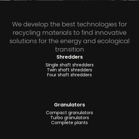
-
Aluminiumverwerkingslijnen
We develop the best technologies for
-
recycling materials to find innovative
Verwerkingsinstallaties/lijnen
solutions for the energy and ecological
voor
transition
autowrakken
Shredders
-
Single shaft shredders
Behandelingslijnen
Twin shaft shredders
Four shaft shredders
voor
harde
schijven
-
Granulators
Tonerrecyclinginstallaties
Compact granulators
Turbo granulators
en
Complete plants
-
lijnen