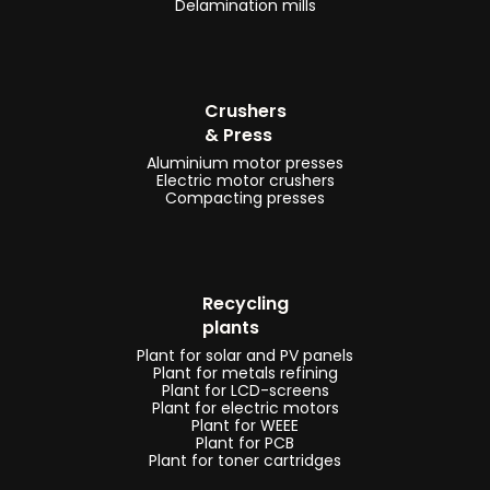
Delamination mills
en
lijnen
voor
elektronische
Crushers
-
PCB
& Press
kaarten
Aluminium motor presses
Electric motor crushers
-
Compacting presses
Recyclinginstallaties
en
-
Recycling
lijnen
plants
voor
Plant for solar and PV panels
koffiecapsules
Plant for metals refining
Plant for LCD-screens
-
Plant for electric motors
Plant for WEEE
Breekinstallaties
Plant for PCB
Plant for toner cartridges
en
sorteerlijnen