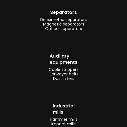
-
Separators
Planten
Densimetric separators
en
Magnetic separators
Optical separators
lijnen
voor
het
recyclen
Auxiliary
van
equipments
zonnepanelen
Cable strippers
Conveyor belts
-
Dust filters
Kabelrecyclinginstallaties
en
-
lijnen
Industrial
mills
-
Hammer mills
Verwerkingsinstallaties
Impact mills