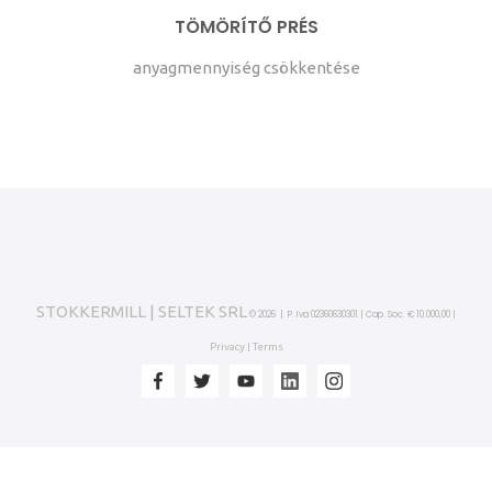
TÖMÖRÍTŐ PRÉS
anyagmennyiség csökkentése
STOKKERMILL | SELTEK SRL
© 2026 | P. Iva 02360630301 | Cap. Soc. € 10.000,00 |
Privacy
Terms
|