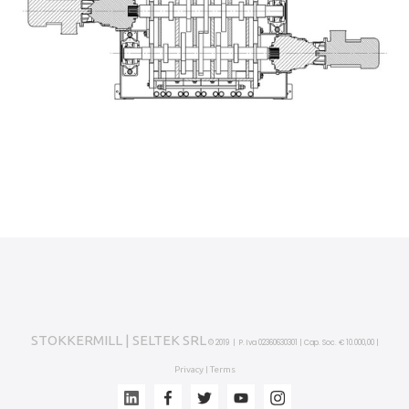
STOKKERMILL | SELTEK SRL
© 2019 | P. Iva 02360630301 | Cap. Soc. € 10.000,00 |
Privacy
Terms
|