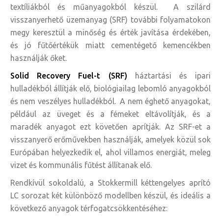
textíliákból és műanyagokból készül. A szilárd
visszanyerhető üzemanyag (SRF) további folyamatokon
megy keresztül a minőség és érték javítása érdekében,
és jó fűtőértékük miatt cementégető kemencékben
használják őket.
Solid Recovery Fuel-t (SRF)
háztartási és ipari
hulladékból állítják elő, biológiailag lebomló anyagokból
és nem veszélyes hulladékból. A nem éghető anyagokat,
például az üveget és a fémeket eltávolítják, és a
maradék anyagot ezt követően aprítják. Az SRF-et a
visszanyerő erőművekben használják, amelyek közül sok
Európában helyezkedik el, ahol villamos energiát, meleg
vizet és kommunális fűtést állítanak elő.
Rendkívül sokoldalú, a Stokkermill kéttengelyes aprító
LC sorozat két különböző modellben készül, és ideális a
következő anyagok térfogatcsökkentéséhez: