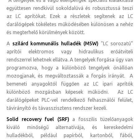
A tengelyek és a vágó ellenpengék speciális kialakítása
együttesen rendkívül sokoldalúvá és robusztussá teszi
az LC aprítókat. Ezek a részletek segítenek az LC
darálógépek tökéletes működésében különösen a nehéz
és megterhelő körülmények között.
A
szilárd kommunális hulladék (MSW)
"LC sorozatú”
aprítói elektromos vagy hidraulikus erőátviteli
rendszerrel lehetnek ellátva. A tengelyek forgása úgy van
programozva, hogy a különböző tengelyek önállóan
mozogjanak, és megváltoztassák a forgás irányát. A
bemeneti anyagoktól függően az LC ipari aprítók
különböző mozgásban képesek működni. Az LC
darálógépeket PLC-vel rendelkező felhasználói felület,
távirányító és távasszisztens rendszer kezeli.
Solid recovery fuel (SRF)
a fosszilis tüzelőanyagok
kiváló minőségű alternatívája, és kereskedelmi
hulladékból, például papírból, kartonból, fából,