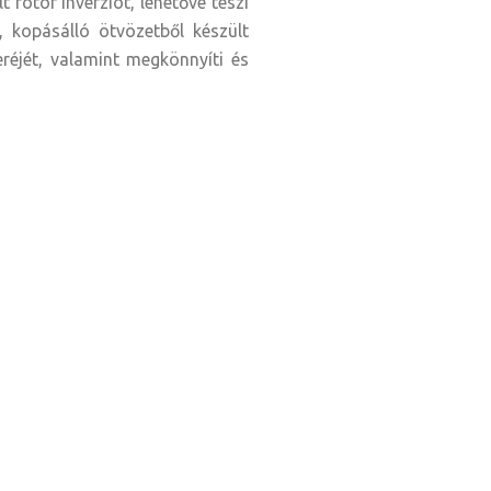
rotor inverziót, lehetővé teszi
, kopásálló ötvözetből készült
eréjét, valamint megkönnyíti és