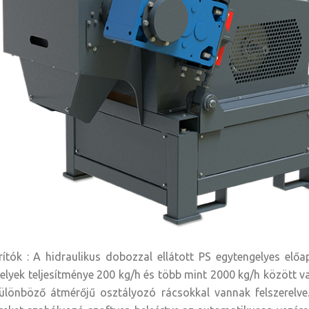
rítók : A hidraulikus dobozzal ellátott PS egytengelyes elő
melyek teljesítménye 200 kg/h és több mint 2000 kg/h között v
lönböző átmérőjű osztályozó rácsokkal vannak felszerelve.