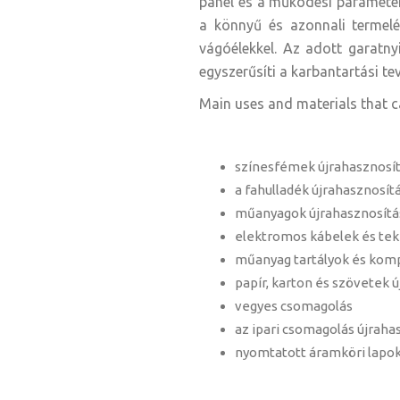
panel és a működési paramétere
a könnyű és azonnali termelék
vágóélekkel. Az adott garatny
egyszerűsíti a karbantartási te
Main uses and materials that c
színesfémek újrahasznosít
a fahulladék újrahasznosít
műanyagok újrahasznosítá
elektromos kábelek és tek
műanyag tartályok és komp
papír, karton és szövetek 
vegyes csomagolás
az ipari csomagolás újrah
nyomtatott áramköri lapok