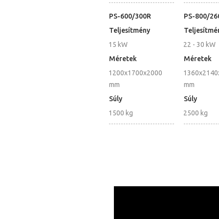
PS-600/300R
PS-800/26
Teljesítmény
Teljesítmé
15 kW
22 - 30 kW
Méretek
Méretek
1200x1700x2000
1360x2140
mm
mm
Súly
Súly
1500 kg
2500 kg