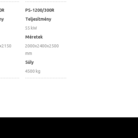
0R
PS-1200/300R
ny
Teljesítmény
55 kW
Méretek
x2150
2000x2400x2500
mm
Súly
4500 kg