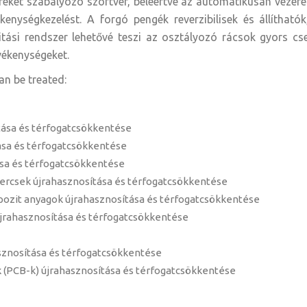
ket szabályozó szoftver, beleértve az automatikusan vezérelt 
enységkezelést. A forgó pengék reverzibilisek és állíthatók
itási rendszer lehetővé teszi az osztályozó rácsok gyors cs
vékenységeket.
an be treated:
ása és térfogatcsökkentése
ása és térfogatcsökkentése
sa és térfogatcsökkentése
ercsek újrahasznosítása és térfogatcsökkentése
ozit anyagok újrahasznosítása és térfogatcsökkentése
újrahasznosítása és térfogatcsökkentése
asznosítása és térfogatcsökkentése
 (PCB-k) újrahasznosítása és térfogatcsökkentése