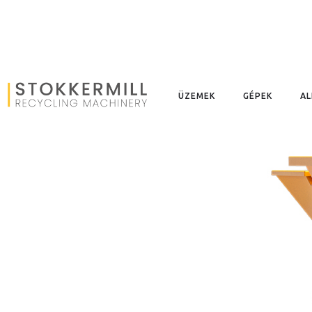
EGYTENGELYES 
ÜZEMEK
GÉPEK
A
Elsődleges egytengelyes előapr