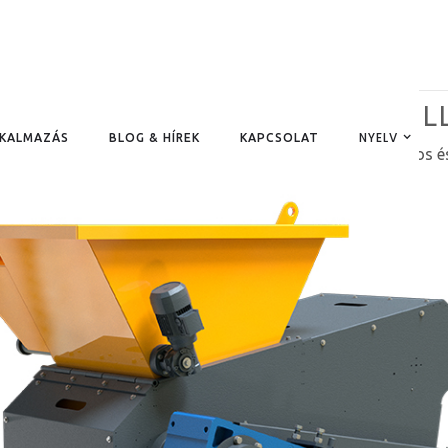
ELŐDARÁLÓ | PS - STOKKERMIL
NYELV
LKALMAZÁS
BLOG & HÍREK
KAPCSOLAT
ítók, réz aprítógépek, alumínium, színesfém, fém elektromos é