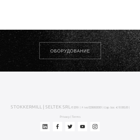
ОБОРУДОВАНИЕ
STOKKERMILL | SELTEK SRL
© 2019 | P. Iva 02360630301 | Cap. Soc. € 10.000,00 |
Privacy
Terms
|