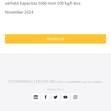
várható kapacitás több mint 500 kg/h lesz.
November 2024
Minden hír
STOKKERMILL | SELTEK SRL
© 2019 | P. Iva 02360630301 | Cap. Soc. € 10.000,00 |
Privacy
Terms
|