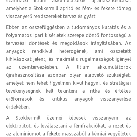
származó lítium akkumulátorok újrahasznosítása,
amelyhez a Stokkermill aprító és fém- és fekete tömeg
visszanyerő rendszereket tervez és gyárt.
Ebben az összefüggésben a tudományos kutatás és a
folyamatos ipari kísérletek szerepe döntő fontosságú a
tervezési döntések és megoldások irányításában. Az
anyagok rendkívül heterogének, ami összetett
kihívásokat jelent, és maximális rugalmasságot igényel
az üzemtervezésben. A lítium akkumulátorok
újrahasznosítása azonban olyan alapvető szükséglet,
amelyet nem lehet figyelmen kívül hagyni, és stratégiai
tevékenységnek kell tekinteni a ritka és értékes
erőforrások és kritikus anyagok visszanyerése
érdekében.
A Stokkermill üzemei képesek visszanyerni az
elektrolitot, és leválasztani a fémfrakciókat, a rezet és
az alumíniumot a fekete masszából a kémiai vegyületek