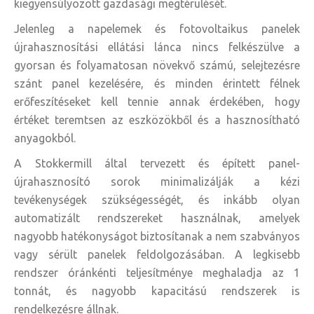
kiegyensúlyozott gazdasági megtérülését.
Jelenleg a napelemek és fotovoltaikus panelek
újrahasznosítási ellátási lánca nincs felkészülve a
gyorsan és folyamatosan növekvő számú, selejtezésre
szánt panel kezelésére, és minden érintett félnek
erőfeszítéseket kell tennie annak érdekében, hogy
értéket teremtsen az eszközökből és a hasznosítható
anyagokból.
A Stokkermill által tervezett és épített panel-
újrahasznosító sorok minimalizálják a kézi
tevékenységek szükségességét, és inkább olyan
automatizált rendszereket használnak, amelyek
nagyobb hatékonyságot biztosítanak a nem szabványos
vagy sérült panelek feldolgozásában. A legkisebb
rendszer óránkénti teljesítménye meghaladja az 1
tonnát, és nagyobb kapacitású rendszerek is
rendelkezésre állnak.