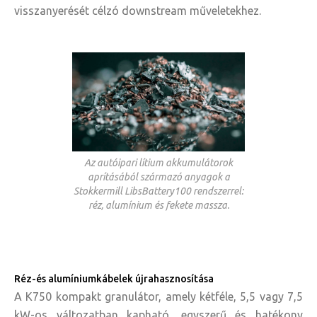
visszanyerését célzó downstream műveletekhez.
Az autóipari lítium akkumulátorok
aprításából származó anyagok a
Stokkermill LibsBattery100 rendszerrel:
réz, alumínium és fekete massza.
Réz-és alumíniumkábelek újrahasznosítása
A K750 kompakt granulátor, amely kétféle, 5,5 vagy 7,5
kW-os változatban kapható, egyszerű és hatékony