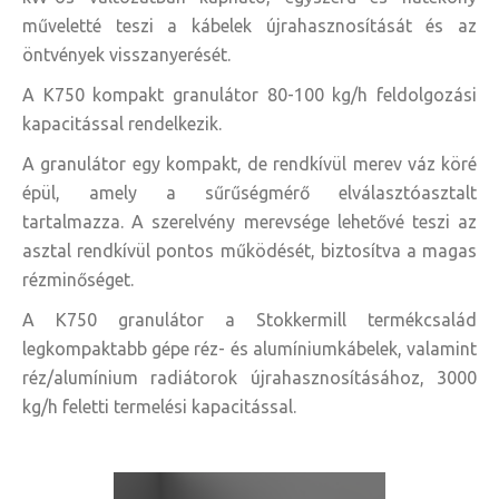
műveletté teszi a kábelek újrahasznosítását és az
öntvények visszanyerését.
A K750 kompakt granulátor 80-100 kg/h feldolgozási
kapacitással rendelkezik.
A granulátor egy kompakt, de rendkívül merev váz köré
épül, amely a sűrűségmérő elválasztóasztalt
tartalmazza. A szerelvény merevsége lehetővé teszi az
asztal rendkívül pontos működését, biztosítva a magas
rézminőséget.
A K750 granulátor a Stokkermill termékcsalád
legkompaktabb gépe réz- és alumíniumkábelek, valamint
réz/alumínium radiátorok újrahasznosításához, 3000
kg/h feletti termelési kapacitással.