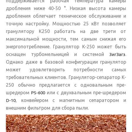
поддерживается рабочая температура камеры
дробления ниже 40-50 °. Низкая высота камеры
дробления облегчает техническое обслуживание и
точную настройку. Мощностью 25 кВт позволяет
гранулятору K250 работать на две трети от
максимальной мощности, тем самым снижая его
энергопотребление. Гранулятор K-250 может быть
оснащен турбомельницей и системой
.
ЗигЗагз
Однако даже в базовой конфигурации гранулятор
может удовлетворить потребности самых
требовательных клиентов. Гранулятор-сепаратор K-
250 обычно предлагается с одновальным пре-
шредером
или с двухвальным пре-шредером
PS-600
, конвейером с магнитным сепаратором и
D-10
внешним фильтром для сбора пыли.